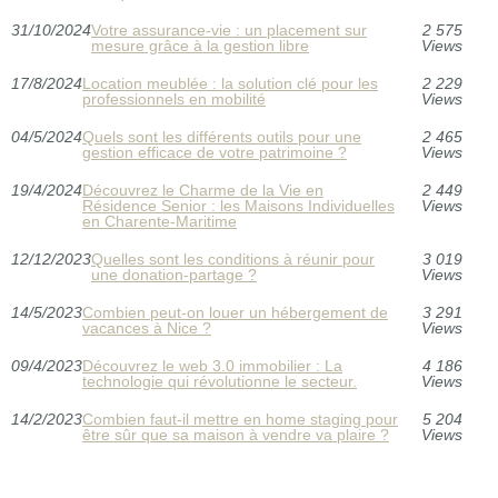
31/10/2024
Votre assurance-vie : un placement sur
2 575
mesure grâce à la gestion libre
Views
17/8/2024
Location meublée : la solution clé pour les
2 229
professionnels en mobilité
Views
04/5/2024
Quels sont les différents outils pour une
2 465
gestion efficace de votre patrimoine ?
Views
19/4/2024
Découvrez le Charme de la Vie en
2 449
Résidence Senior : les Maisons Individuelles
Views
en Charente-Maritime
12/12/2023
Quelles sont les conditions à réunir pour
3 019
une donation-partage ?
Views
14/5/2023
Combien peut-on louer un hébergement de
3 291
vacances à Nice ?
Views
09/4/2023
Découvrez le web 3.0 immobilier : La
4 186
technologie qui révolutionne le secteur.
Views
14/2/2023
Combien faut-il mettre en home staging pour
5 204
être sûr que sa maison à vendre va plaire ?
Views