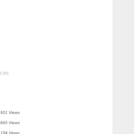
r les
 501 Views
 665 Views
 194 Views