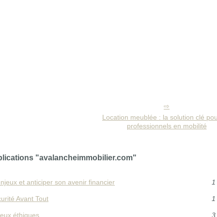
Location meublée : la solution clé pou
professionnels en mobilité
blications "avalancheimmobilier.com"
jeux et anticiper son avenir financier
1
urité Avant Tout
1
jeux éthiques
3