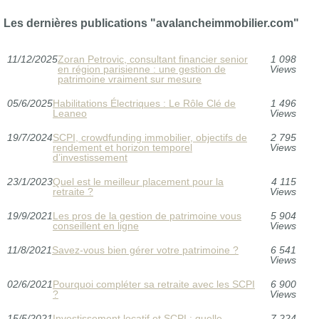
Les dernières publications "avalancheimmobilier.com"
11/12/2025
Zoran Petrovic, consultant financier senior
1 098
en région parisienne : une gestion de
Views
patrimoine vraiment sur mesure
05/6/2025
Habilitations Électriques : Le Rôle Clé de
1 496
Leaneo
Views
19/7/2024
SCPI, crowdfunding immobilier, objectifs de
2 795
rendement et horizon temporel
Views
d’investissement
23/1/2023
Quel est le meilleur placement pour la
4 115
retraite ?
Views
19/9/2021
Les pros de la gestion de patrimoine vous
5 904
conseillent en ligne
Views
11/8/2021
Savez-vous bien gérer votre patrimoine ?
6 541
Views
02/6/2021
Pourquoi compléter sa retraite avec les SCPI
6 900
?
Views
15/5/2021
Investissement locatif et SCPI : quelle
7 224